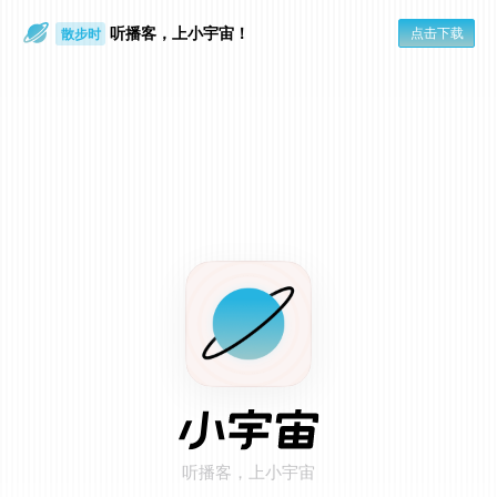
听播客，上小宇宙！
点击下载
散步时
通勤路上
在小宇宙 App 打开
点击页面右上角「...」
1
选择「用默认浏览器打开」
2
听播客，上小宇宙