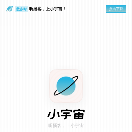
听播客，上小宇宙！
点击下载
散步时
通勤路上
在小宇宙 App 打开
点击页面右上角「...」
1
选择「用默认浏览器打开」
2
听播客，上小宇宙