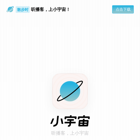
听播客，上小宇宙！
点击下载
散步时
通勤路上
在小宇宙 App 打开
点击页面右上角「...」
1
选择「用默认浏览器打开」
2
听播客，上小宇宙