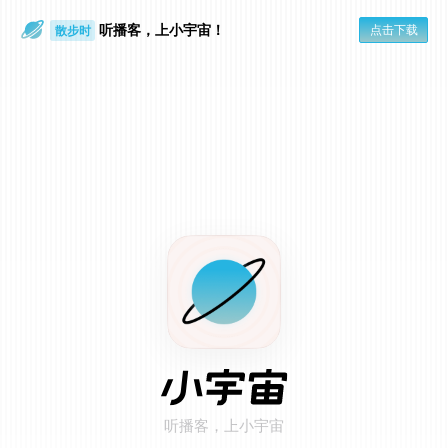
听播客，上小宇宙！
点击下载
散步时
通勤路上
在小宇宙 App 打开
点击页面右上角「...」
1
选择「用默认浏览器打开」
2
听播客，上小宇宙