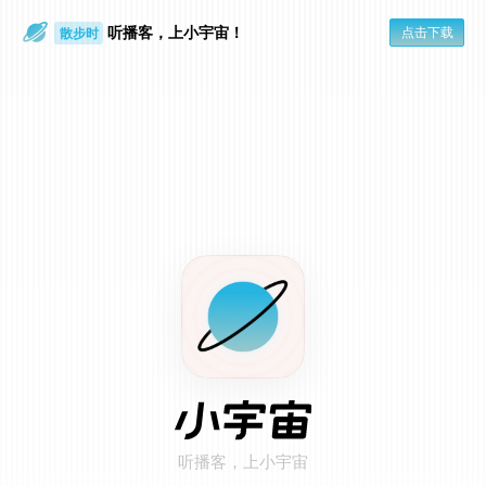
听播客，上小宇宙！
点击下载
散步时
通勤路上
在小宇宙 App 打开
点击页面右上角「...」
1
选择「用默认浏览器打开」
2
听播客，上小宇宙