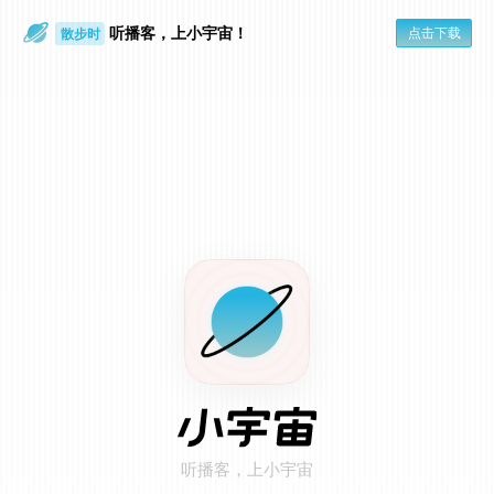
听播客，上小宇宙！
点击下载
散步时
通勤路上
在小宇宙 App 打开
点击页面右上角「...」
1
选择「用默认浏览器打开」
2
听播客，上小宇宙