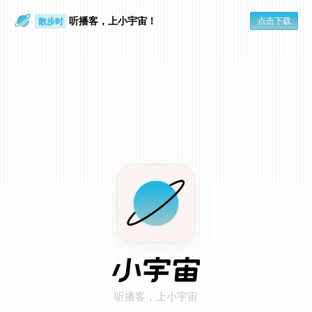
听播客，上小宇宙！
点击下载
散步时
通勤路上
在小宇宙 App 打开
点击页面右上角「...」
1
选择「用默认浏览器打开」
2
听播客，上小宇宙